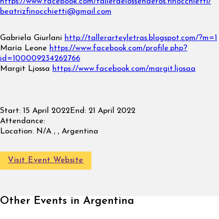
https://www.facebook.com/tallerdelossenderos.finocchietti/
beatrizfinocchietti@gmail.com
Gabriela Giurlani
http://tallerarteyletras.blogspot.com/?m=1
María Leone
https://www.facebook.com/profile.php?
id=100009234262766
Margit Ljossa
https://www.facebook.com/margit.ljosaa
Start:
15 April 2022
End:
21 April 2022
Attendance:
Location:
N/A , , Argentina
Visit Event Website
Other Events in Argentina