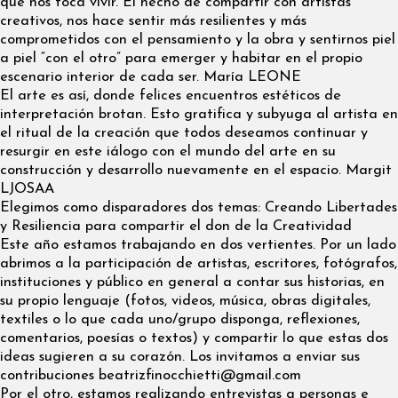
que nos toca vivir. El hecho de compartir con artistas
creativos, nos hace sentir más resilientes y más
comprometidos con el pensamiento y la obra y sentirnos piel
a piel “con el otro” para emerger y habitar en el propio
escenario interior de cada ser. María LEONE
El arte es así, donde felices encuentros estéticos de
interpretación brotan. Esto gratifica y subyuga al artista en
el ritual de la creación que todos deseamos continuar y
resurgir en este iálogo con el mundo del arte en su
construcción y desarrollo nuevamente en el espacio. Margit
LJOSAA
Elegimos como disparadores dos temas: Creando Libertades
y Resiliencia para compartir el don de la Creatividad
Este año estamos trabajando en dos vertientes. Por un lado
abrimos a la participación de artistas, escritores, fotógrafos,
instituciones y público en general a contar sus historias, en
su propio lenguaje (fotos, videos, música, obras digitales,
textiles o lo que cada uno/grupo disponga, reflexiones,
comentarios, poesías o textos) y compartir lo que estas dos
ideas sugieren a su corazón. Los invitamos a enviar sus
contribuciones
beatrizfinocchietti@gmail.com
Por el otro, estamos realizando entrevistas a personas e