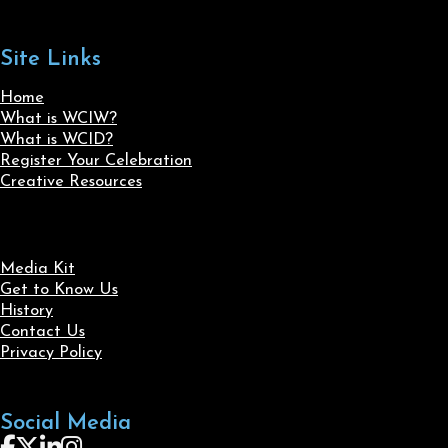
Site Links
Home
What is WCIW?
What is WCID?
Register Your Celebration
Creative Resources
Media Kit
Get to Know Us
History
Contact Us
Privacy Policy
Social Media
Follow us on Facebook
Follow us on X
Follow us on LinkedIn
Follow us on Instagram