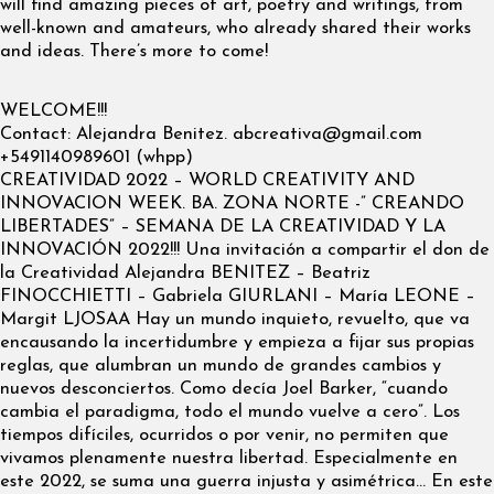
will find amazing pieces of art, poetry and writings, from
well-known and amateurs, who already shared their works
and ideas. There’s more to come!
WELCOME!!!
Contact: Alejandra Benitez.
abcreativa@gmail.com
+5491140989601 (whpp)
CREATIVIDAD 2022 – WORLD CREATIVITY AND
INNOVACION WEEK. BA. ZONA NORTE -” CREANDO
LIBERTADES” – SEMANA DE LA CREATIVIDAD Y LA
INNOVACIÓN 2022!!! Una invitación a compartir el don de
la Creatividad Alejandra BENITEZ – Beatriz
FINOCCHIETTI – Gabriela GIURLANI – María LEONE –
Margit LJOSAA Hay un mundo inquieto, revuelto, que va
encausando la incertidumbre y empieza a fijar sus propias
reglas, que alumbran un mundo de grandes cambios y
nuevos desconciertos. Como decía Joel Barker, “cuando
cambia el paradigma, todo el mundo vuelve a cero”. Los
tiempos difíciles, ocurridos o por venir, no permiten que
vivamos plenamente nuestra libertad. Especialmente en
este 2022, se suma una guerra injusta y asimétrica… En este