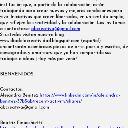
institución que, a partir de la colaboración, están
trabajando para crear nuevas y mejores condiciones para
vivir. Iniciativas que creen libertades, en un sentido amplio,
que reflejen la creatividad y la colaboración. Los invitamos
a contactarse
abcreativa@gmail.com
Si ustedes visitan nuestro blog
www.diadelacreatividad.blogspot.com (español)
encontrarán asombrosas piezas de arte, poesía y escritos, de
consagrados y amateurs, que ya han compartido sus
trabajos e ideas. ¡Hay más por venir!
BIENVENIDOS!
Contactos:
Alejandra Benitez
https://www.linkedin.com/in/alejandra-
benitez-37b5ab/recent-activity/shares/
abcreativa@gmail.com
Beatriz Finocchietti