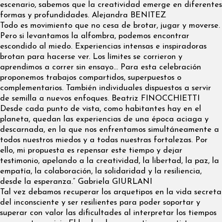
escenario, sabemos que la creatividad emerge en diferentes
formas y profundidades. Alejandra BENITEZ
Todo es movimiento que no cesa de brotar, jugar y moverse.
Pero si levantamos la alfombra, podemos encontrar
escondido al miedo. Experiencias intensas e inspiradoras
brotan para hacerse ver. Los límites se corrieron y
aprendimos a correr sin ensayo… Para esta celebración
proponemos trabajos compartidos, superpuestos o
complementarios. También individuales dispuestos a servir
de semilla a nuevos enfoques. Beatriz FINOCCHIETTI
Desde cada punto de vista, como habitantes hay en el
planeta, quedan las experiencias de una época aciaga y
descarnada, en la que nos enfrentamos simultáneamente a
todos nuestros miedos y a todas nuestras fortalezas. Por
ello, mi propuesta es repensar este tiempo y dejar
testimonio, apelando a la creatividad, la libertad, la paz, la
empatía, la colaboración, la solidaridad y la resiliencia,
desde la esperanza.” Gabriela GIURLANI
Tal vez debamos recuperar los arquetipos en la vida secreta
del inconsciente y ser resilientes para poder soportar y
superar con valor las dificultades al interpretar los tiempos