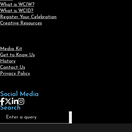
What is WCIW?
What is WCID?
Register Your Celebration
Creative Resources
Media Kit
Get to Know Us
History
Contact Us
Privacy Policy
Social Media
Follow us on Facebook
Follow us on X
Follow us on LinkedIn
Follow us on Instagram
Search
Search