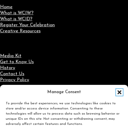
Home
What is WCIW?
What is WCID?
Register Your Celebration
Creative Resources
Media Kit
Get to Know Us
History
Contact Us
Privacy Policy
Manage Consent
Social Media
To provide the best experiences, we use technologies like cookies to
Follow us on Facebook
Follow us on X
Follow us on LinkedIn
Follow us on Instagram
store and/or access device information. Consenting to these
Search
technologies will allow us to process data such as browsing behavior or
unique IDs on this site. Not consenting or withdrawing consent, may
adversely affect certain features and functions.
Search