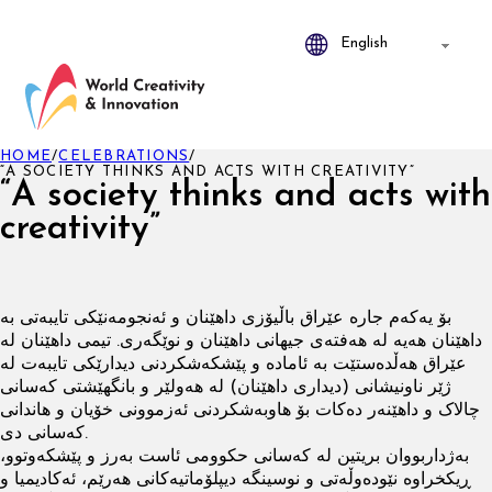
HOME
/
CELEBRATIONS
/
“A SOCIETY THINKS AND ACTS WITH CREATIVITY”
“A society thinks and acts with
creativity”
بۆ یه‌كه‌م جاره‌ عێراق باڵیۆزی داهێنان و ئه‌نجومه‌نێكی تایبه‌تی به‌
داهێنان هه‌یه‌ له‌ هه‌فته‌ی جیهانی داهێنان و نوێگه‌ری. تیمی داھێنان لە
عێراق هەڵدەستێت بە ئامادە و پێشکەشکردنی دیدارێكی تایبه‌ت له‌
ژێر ناونیشانی (دیداری داهێنان) لە هەولێر و بانگهێشتی کەسانی
چالاک و داهێنەر دەکات بۆ هاوبەشکردنی ئەزموونی خۆیان و هاندانی
کەسانی دی.
بەژداربووان بریتین لە کەسانی حکوومی ئاست بەرز و پێشکەوتوو،
ڕیکخراوە نێوده‌وڵه‌تی و نوسینگه‌ دیپلۆماتیه‌كانی هه‌رێم، ئه‌کادیمیا و