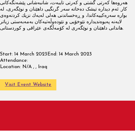
هەروەها کەرتی گشتی و کەرتی تایبەت، شانبه‌شانی پێشه‌نگه‌كانی
كار. ئەم دیداره‌ تیشک دەخاتە سەر گرنگیی داهێنان و نوێگه‌ری، له‌
بواره‌ سەرەکییەکاندا، و ڕه‌خساندنی هه‌لی له‌یه‌ك نزیك كردنه‌وه‌ی
لایه‌نه‌ په‌یوه‌ندیداره‌ نێوخۆیی و نێوده‌وڵه‌تیه‌كان به‌مه‌به‌ستی زیاتر
هاندانی داهێنان و نوێگه‌ری له‌ كۆمه‌ڵگەی عێراقی و كوردستانی.
Start:
14 March 2023
End:
14 March 2023
Attendance:
Location:
N/A , , Iraq
Visit Event Website