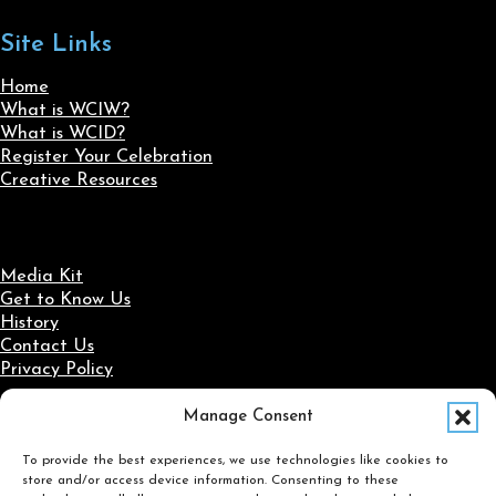
Site Links
Home
What is WCIW?
What is WCID?
Register Your Celebration
Creative Resources
Media Kit
Get to Know Us
History
Contact Us
Privacy Policy
Manage Consent
Social Media
To provide the best experiences, we use technologies like cookies to
Follow us on Facebook
Follow us on X
Follow us on LinkedIn
Follow us on Instagram
store and/or access device information. Consenting to these