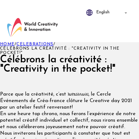
HOME
/
CELEBRATIONS
/
CÉLÉBRONS LA CRÉATIVITÉ : "CREATIVITY IN THE
POCKET!"
Célébrons la créativité :
"Creativity in the pocket!"
Parce que la créativité, c’est ʇuɐsɹǝʌuǝɹ, le Cercle
Événements de Créa-france clôture le Creative day 2021
par un atelier festif renversant!
En une heure top chrono, nous ferons l’expérience de notre
potentiel créatif individuel et collectif, nous rirons ensemble
et nous célébrerons joyeusement notre pouvoir créatif.
Nous inviterons les participants à constater que tout est