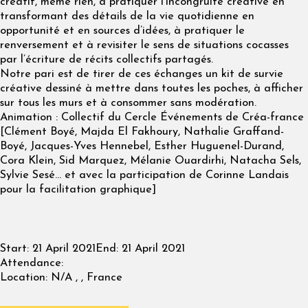
créatif, même rien, à pratiquer l’incongruité créative en
transformant des détails de la vie quotidienne en
opportunité et en sources d’idées, à pratiquer le
renversement et à revisiter le sens de situations cocasses
par l’écriture de récits collectifs partagés.
Notre pari est de tirer de ces échanges un kit de survie
créative dessiné à mettre dans toutes les poches, à afficher
sur tous les murs et à consommer sans modération.
Animation : Collectif du Cercle Événements de Créa-france
[Clément Boyé, Majda El Fakhoury, Nathalie Graffand-
Boyé, Jacques-Yves Hennebel, Esther Huguenel-Durand,
Cora Klein, Sid Marquez, Mélanie Ouardirhi, Natacha Sels,
Sylvie Sesé… et avec la participation de Corinne Landais
pour la facilitation graphique]
Start:
21 April 2021
End:
21 April 2021
Attendance:
Location:
N/A , , France