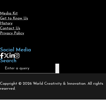
Media Kit
Get to Know Us
History
Contact Us
Privacy Policy
Social Media
Follow us on Facebook
Follow us on X
Follow us on LinkedIn
Follow us on Instagram
Search
Search
Copyright © 2026 World Creativity & Innovation. All rights
reserved.