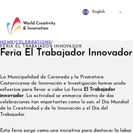
HOME
/
CELEBRATIONS
/
FERIA EL TRABAJADOR INNOVADOR
Feria El Trabajador Innovador
La Municipalidad de Coronado y la Promotora
Costarricense de Innovación e Investigación hemos unido
esfuerzos para llevar a cabo La feria
El Trabajador
innovador
. La actividad se enmarca dentro de dos
celebraciones tan importantes como lo son, el Día Mundial
de la Creatividad y de la Innovación y el Día del
Trabajador.
Esta feria surge como una iniciativa para destacar la labor