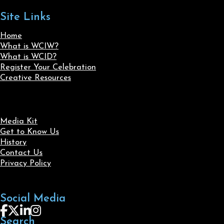
Site Links
Home
What is WCIW?
What is WCID?
Register Your Celebration
Creative Resources
Media Kit
Get to Know Us
History
Contact Us
Privacy Policy
Social Media
Follow us on Facebook
Follow us on X
Follow us on LinkedIn
Follow us on Instagram
Search