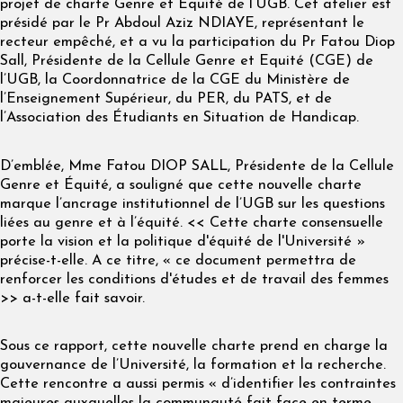
projet de charte Genre et Equité de l’UGB. Cet atelier est
présidé par le Pr Abdoul Aziz NDIAYE, représentant le
recteur empêché, et a vu la participation du Pr Fatou Diop
Sall, Présidente de la Cellule Genre et Equité (CGE) de
l’UGB, la Coordonnatrice de la CGE du Ministère de
l’Enseignement Supérieur, du PER, du PATS, et de
l’Association des Étudiants en Situation de Handicap.
D’emblée, Mme Fatou DIOP SALL, Présidente de la Cellule
Genre et Équité, a souligné que cette nouvelle charte
marque l’ancrage institutionnel de l’UGB sur les questions
liées au genre et à l’équité. << Cette charte consensuelle
porte la vision et la politique d'équité de l'Université »
précise-t-elle. A ce titre, « ce document permettra de
renforcer les conditions d'études et de travail des femmes
>> a-t-elle fait savoir.
Sous ce rapport, cette nouvelle charte prend en charge la
gouvernance de l’Université, la formation et la recherche.
Cette rencontre a aussi permis « d’identifier les contraintes