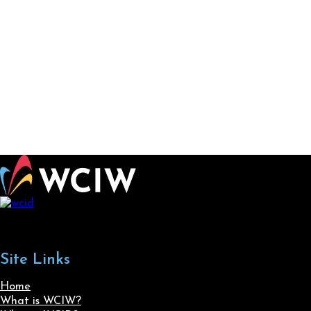
Site Links
Home
What is WCIW?