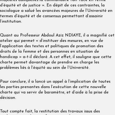
majeures auxquelles la communauté fait face en terme
d’équité et de justice ». En dépit de ces contraintes, la
sociologue a salué les avancées majeures de l’Université en
termes d’équité et de consensus permettant d’assainir
l’institution.
Quant au Professeur Abdoul Aziz NDIAYE, il a magnifié cet
atelier qui permet « d’instituer des mesures, en vue de
l’application des textes et politiques de promotion des
droits de la femme et des personnes en situation de
handicap » a-t-il déclaré. A cet effet, il souligne que cette
charte permet davantage de prendre en charge les
problèmes liés à l’équité au sein de l’Université.
Pour conclure, il a lancé un appel à l’implication de toutes
les parties prenantes dans l’exécution de cette nouvelle
charte qui va servir de baromètre, et d’aide à la prise de
décision.
Tout compte fait, la restitution des travaux issus des