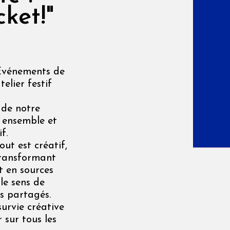
cket!"
e Événements de
elier festif
 de notre
ns ensemble et
f.
ut est créatif,
transformant
t en sources
 le sens de
fs partagés.
survie créative
 sur tous les