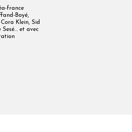
éa-france
ffand-Boyé,
Cora Klein, Sid
e Sesé… et avec
tation