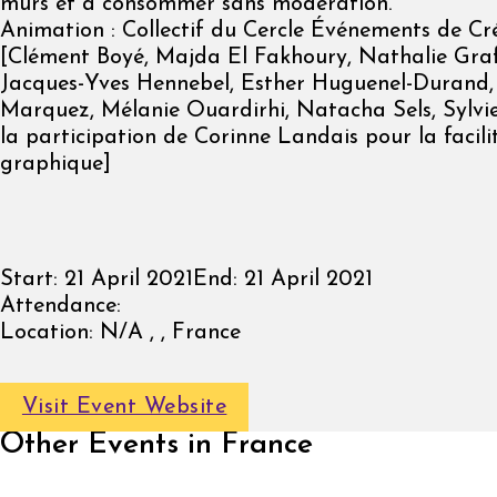
murs et à consommer sans modération.
Animation : Collectif du Cercle Événements de Cr
[Clément Boyé, Majda El Fakhoury, Nathalie Gra
Jacques-Yves Hennebel, Esther Huguenel-Durand, 
Marquez, Mélanie Ouardirhi, Natacha Sels, Sylvi
la participation de Corinne Landais pour la facili
graphique]
Start:
21 April 2021
End:
21 April 2021
Attendance:
Location:
N/A , , France
Visit Event Website
Other Events in France