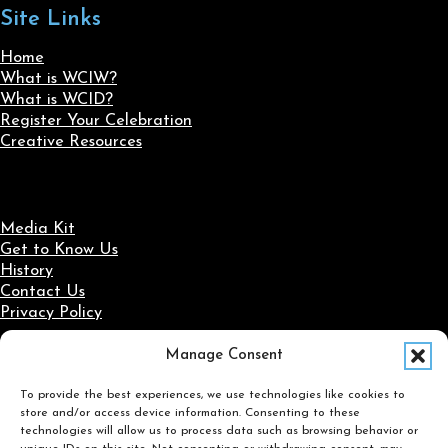
Site Links
Home
What is WCIW?
What is WCID?
Register Your Celebration
Creative Resources
Media Kit
Get to Know Us
History
Contact Us
Privacy Policy
Manage Consent
Social Media
To provide the best experiences, we use technologies like cookies to
Follow us on Facebook
Follow us on X
Follow us on LinkedIn
Follow us on Instagram
store and/or access device information. Consenting to these
Search
technologies will allow us to process data such as browsing behavior or