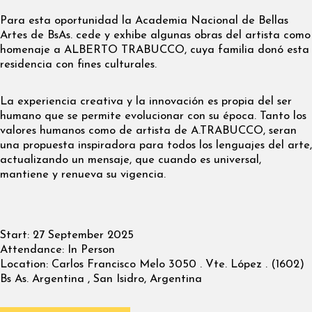
Para esta oportunidad la Academia Nacional de Bellas
Artes de BsAs. cede y exhibe algunas obras del artista como
homenaje a ALBERTO TRABUCCO, cuya familia donó esta
residencia con fines culturales.
La experiencia creativa y la innovación es propia del ser
humano que se permite evolucionar con su época. Tanto los
valores humanos como de artista de A.TRABUCCO, seran
una propuesta inspiradora para todos los lenguajes del arte,
actualizando un mensaje, que cuando es universal,
mantiene y renueva su vigencia.
Start:
27 September 2025
Attendance:
In Person
Location:
Carlos Francisco Melo 3050 . Vte. López . (1602)
Bs As. Argentina , San Isidro, Argentina