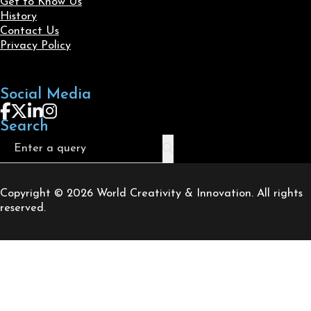
Get to Know Us
History
Contact Us
Privacy Policy
Social Media
Follow us on Facebook
Follow us on X
Follow us on LinkedIn
Follow us on Instagram
Search
Search
Copyright © 2026 World Creativity & Innovation. All rights
reserved.