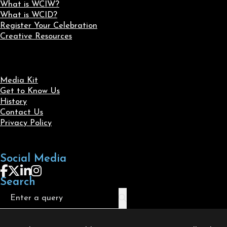
What is WCIW?
What is WCID?
Register Your Celebration
Creative Resources
Media Kit
Get to Know Us
History
Contact Us
Privacy Policy
Social Media
Follow us on Facebook
Follow us on X
Follow us on LinkedIn
Follow us on Instagram
Search
Search