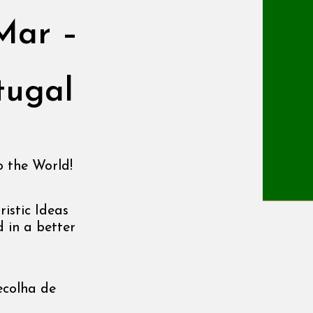
Mar –
tugal
o the World!
istic Ideas
 in a better
ecolha de