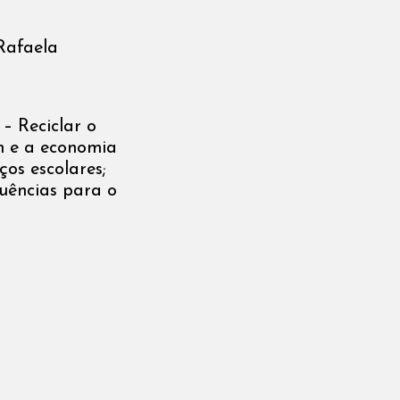
 Rafaela
– Reciclar o
m e a economia
ços escolares;
quências para o