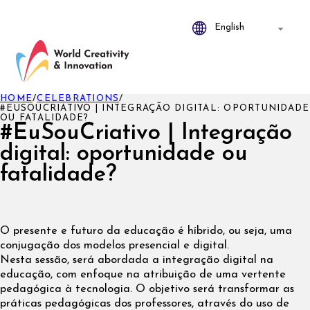
HOME
/
CELEBRATIONS
/
#EUSOUCRIATIVO | INTEGRAÇÃO DIGITAL: OPORTUNIDADE
OU FATALIDADE?
#EuSouCriativo | Integração
digital: oportunidade ou
fatalidade?
O presente e futuro da educação é híbrido, ou seja, uma
conjugação dos modelos presencial e digital.
Nesta sessão, será abordada a integração digital na
educação, com enfoque na atribuição de uma vertente
pedagógica à tecnologia. O objetivo será transformar as
práticas pedagógicas dos professores, através do uso de