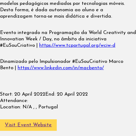
modelos pedagógicos mediados por tecnologias móveis.
Desta forma, é dada autonomia ao aluno e a
aprendizagem torna-se mais didática e divertida.
Evento integrado na Programação da World Creativity and
Innovation Week / Day, no âmbito da iniciativa
#EuSouCriativo |
https://www.tcportugal.org/wciw-d
Dinamizado pelo Impulsionador #EuSouCriativo Marco
Bento |
https://www.linkedin.com/in/macbento/
Start:
20 April 2022
End:
20 April 2022
Attendance:
Location:
N/A , , Portugal
Visit Event Website