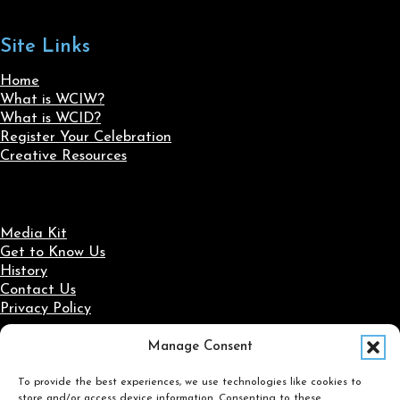
Site Links
Home
What is WCIW?
What is WCID?
Register Your Celebration
Creative Resources
Media Kit
Get to Know Us
History
Contact Us
Privacy Policy
Manage Consent
Social Media
To provide the best experiences, we use technologies like cookies to
Follow us on Facebook
Follow us on X
Follow us on LinkedIn
Follow us on Instagram
store and/or access device information. Consenting to these