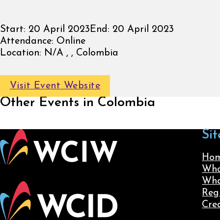
Start:
20 April 2023
End:
20 April 2023
Attendance:
Online
Location:
N/A , , Colombia
Visit Event Website
Other Events in Colombia
Sit
Ho
Wha
Wha
Reg
Cre