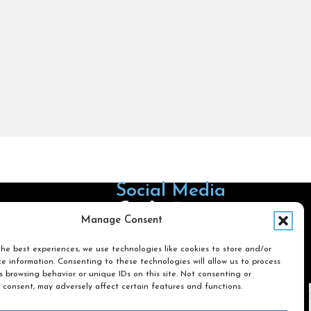
Social Media
Follow us on Facebook
Follow us on X
Follow us on LinkedIn
Follow us on Instagra
Manage Consent
he best experiences, we use technologies like cookies to store and/or
e information. Consenting to these technologies will allow us to process
Search
 browsing behavior or unique IDs on this site. Not consenting or
 consent, may adversely affect certain features and functions.
Search