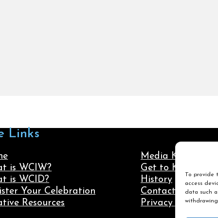
e Links
me
Media Kit
t is WCIW?
Get to Know Us
To provide t
t is WCID?
History
access devic
ister Your Celebration
Contact Us
data such as
withdrawing
ative Resources
Privacy Policy