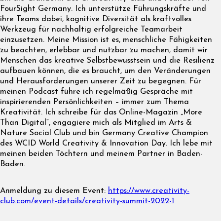
FourSight Germany. Ich unterstütze Führungskräfte und
ihre Teams dabei, kognitive Diversität als kraftvolles
Werkzeug für nachhaltig erfolgreiche Teamarbeit
einzusetzen. Meine Mission ist es, menschliche Fähigkeiten
zu beachten, erlebbar und nutzbar zu machen, damit wir
Menschen das kreative Selbstbewusstsein und die Resilienz
aufbauen können, die es braucht, um den Veränderungen
und Herausforderungen unserer Zeit zu begegnen. Für
meinen Podcast führe ich regelmäßig Gespräche mit
inspirierenden Persönlichkeiten – immer zum Thema
Kreativität. Ich schreibe für das Online-Magazin „More
Than Digital“, engagiere mich als Mitglied im Arts &
Nature Social Club und bin Germany Creative Champion
des WCID World Creativity & Innovation Day. Ich lebe mit
meinen beiden Töchtern und meinem Partner in Baden-
Baden.
Anmeldung zu diesem Event:
https://www.creativity-
club.com/event-details/creativity-summit-2022-1