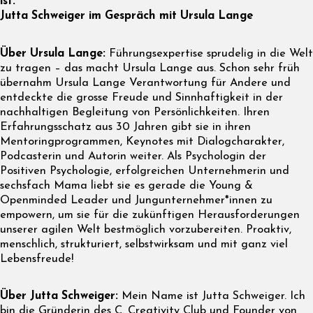
ist.
Jutta Schweiger im Gespräch mit Ursula Lange
Über Ursula Lange:
Führungsexpertise sprudelig in die Welt
zu tragen – das macht Ursula Lange aus. Schon sehr früh
übernahm Ursula Lange Verantwortung für Andere und
entdeckte die grosse Freude und Sinnhaftigkeit in der
nachhaltigen Begleitung von Persönlichkeiten. Ihren
Erfahrungsschatz aus 30 Jahren gibt sie in ihren
Mentoringprogrammen, Keynotes mit Dialogcharakter,
Podcasterin und Autorin weiter. Als Psychologin der
Positiven Psychologie, erfolgreichen Unternehmerin und
sechsfach Mama liebt sie es gerade die Young &
Openminded Leader und Jungunternehmer*innen zu
empowern, um sie für die zukünftigen Herausforderungen
unserer agilen Welt bestmöglich vorzubereiten. Proaktiv,
menschlich, strukturiert, selbstwirksam und mit ganz viel
Lebensfreude!
Über Jutta Schweiger:
Mein Name ist Jutta Schweiger. Ich
bin die Gründerin des C. Creativity Club und Founder von