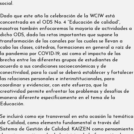
social.
Dado que este año la celebración de la WCIW está
concentrada en el ODS No. 4 “Educación de calidad”,
nosotros también enfocaremos la mayoría de actividades a
dicho ODS, dado los retos importantes que supone la
transformación de los canales por los cuales se llevan a
cabo las clases, cátedras, formaciones en general a raíz de
la pandemia por COVID-19, así como el impacto de las
brecha entre los diferentes grupos de estudiantes de
acuerdo a sus condiciones socioeconómicas y de
conectividad, para lo cual se deberá establecer y fortalecer
las relaciones personales e interinstitucionales, para
coordinar y evidenciar, con este esfuerzo, que la
creatividad permite enfrentar los problemas y desafíos de
manera diferente específicamente en el tema de la
Educación.
Se incluirá como eje transversal en esta ocasión la temática
de Calidad, como elemento fundamental a través del
Sistema de Gestión de Calidad: KAIZEN como pensamiento