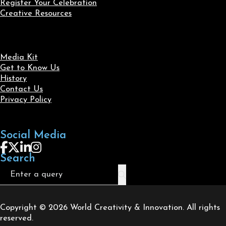
Register Your Celebration
Creative Resources
Media Kit
Get to Know Us
History
Contact Us
Privacy Policy
Social Media
Follow us on Facebook
Follow us on X
Follow us on LinkedIn
Follow us on Instagram
Search
Search
Copyright © 2026 World Creativity & Innovation. All rights
reserved.