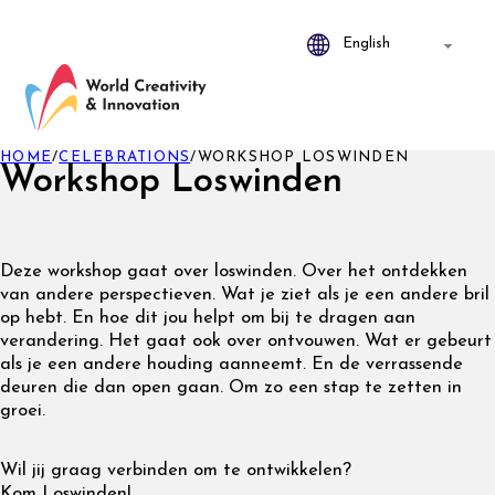
HOME
/
CELEBRATIONS
/
WORKSHOP LOSWINDEN
Workshop Loswinden
Deze workshop gaat over loswinden. Over het ontdekken
van andere perspectieven. Wat je ziet als je een andere bril
op hebt. En hoe dit jou helpt om bij te dragen aan
verandering. Het gaat ook over ontvouwen. Wat er gebeurt
als je een andere houding aanneemt. En de verrassende
deuren die dan open gaan. Om zo een stap te zetten in
groei.
Wil jij graag verbinden om te ontwikkelen?
Kom Loswinden!